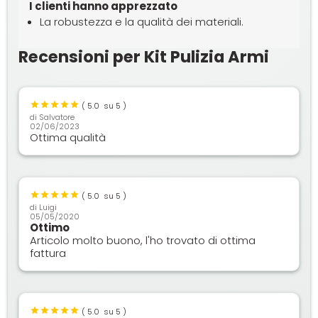
I clienti hanno apprezzato
La robustezza e la qualità dei materiali.
Recensioni per Kit Pulizia Armi
(
5.0
su 5 )
di
Salvatore
02/06/2023
Ottima qualità
(
5.0
su 5 )
di
Luigi
05/05/2020
Ottimo
Articolo molto buono, l'ho trovato di ottima
fattura
(
5.0
su 5 )