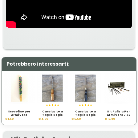
Potrebbero interessarti:
Scovolino per
Cacciavite a
Cacciavite a
Kit Pulizia Per
Armi Vere
Taglio Regio
Taglio Regio
Armi Vere 7,62
Morbido
Esercito Italiano
Esercito Italiano
mm
€ 1,50
€ 4,50
€ 5,50
€ 12,90
Nero