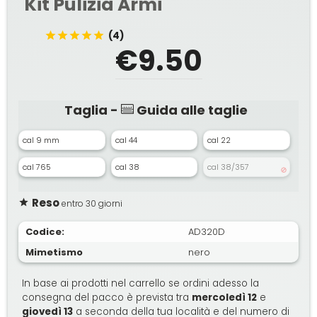
Kit Pulizia Armi
(4)
€9.50
Taglia -
Guida alle taglie
cal 9 mm
cal 44
cal 22
cal 765
cal 38
cal 38/357
Reso
entro 30 giorni
Codice:
AD320D
Mimetismo
nero
In base ai prodotti nel carrello se ordini adesso la
consegna del pacco è prevista tra
mercoledì 12
e
giovedì 13
a seconda della tua località e del numero di