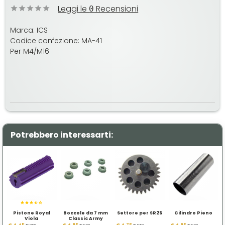
Leggi le
Recensioni
0
Marca: ICS
Codice confezione: MA-41
Per M4/M16
Potrebbero interessarti:
Pistone Royal
Boccole da 7 mm
Settore per SR25
Cilindro Pieno
Viola
Classic Army
€ 4,45
€ 4,95
€ 4,75
€ 4,95