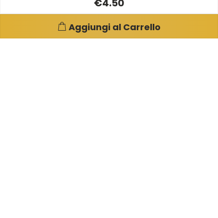
€4.50
Aggiungi al Carrello
Pagine e info utili
Su di noi