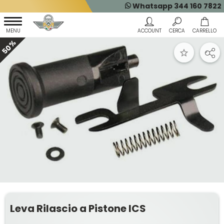
Whatsapp 344 160 7822
50%
Leva Rilascio a Pistone ICS