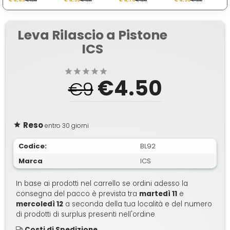
€ 8,90
€ 9,90
€ 9,50
€ 9,90
Leva Rilascio a Pistone
ICS
€4.50
€9
Reso
entro 30 giorni
Codice:
BL92
Marca
ICS
In base ai prodotti nel carrello se ordini adesso la
consegna del pacco è prevista tra
martedì 11
e
mercoledì 12
a seconda della tua località e del numero
di prodotti di surplus presenti nell'ordine
Costi di Spedizione