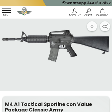
Whatsapp 344 160 7822
M4 A1 Tactical Sporline con Value
Package Classic Army