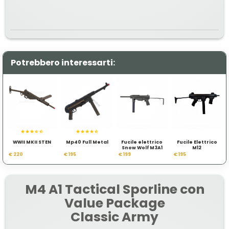
Potrebbero interessarti:
WWII MKII STEN
Mp40 Full Metal
Fucile elettrico
Fucile Elettrico
Snow Wolf M3A1
M12
€ 220
€ 195
€ 199
€ 195
M4 A1 Tactical Sporline con
Value Package
Classic Army