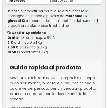
Interesse
Sopravvivenza
In base ai prodotti nel carrello se ordini adesso la
consegna del pacco è prevista tra
mercoledì 12
e
giovedì 13
a seconda della tua località e del numero di
prodotti di surplus presenti nell'ordine
Costi di Spedizione
Gratis
per ordini sup. a 99 €
5 €
ordini da 0 a 1 Kg
7.50 €
ordini fino a 3 Kg
10.50 €
ordini oltre i 3 Kg
Guida rapida al prodotto
Machete Black Bear Bowie Clampack è un capo
di abbigliamento, in metallo e pile, con finitura o
colore verde, pensato per chi cerca un prodotto
pratico e coerente con la descrizione della
scheda.
Per scegliere bene contano soprattutto