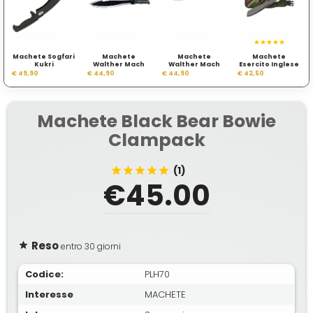
Machete Sogfari
Machete
Machete
Machete
Kukri
Walther Mach
Walther Mach
Esercito Inglese
Tac 1
Tac i
DPM
€ 49,90
€ 44,90
€ 44,90
€ 42,50
Machete Black Bear Bowie
Clampack
(1)
€45.00
Reso
entro 30 giorni
Codice:
PLH70
Interesse
MACHETE