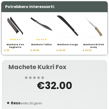
Potrebbero interessarti:
Machete Con
Machete Taifun
Machete Congo
Machete British
Seghetto
Army
€ 35
€ 29,90
€ 29,90
€ 36,50
Machete Kukri Fox
€32.00
Reso
entro 30 giorni