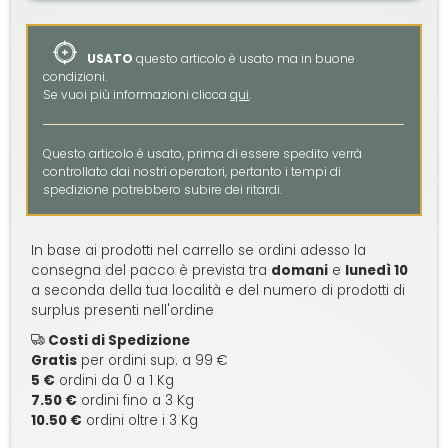
USATO
questo articolo è usato ma in buone
condizioni.
Se vuoi più informazioni clicca
qui
.
Questo articolo é usato, prima di essere spedito verrà
controllato dai nostri operatori, pertanto i tempi di
spedizione potrebbero subire dei ritardi.
In base ai prodotti nel carrello se ordini adesso la
consegna del pacco è prevista tra
domani
e
lunedì 10
a seconda della tua località e del numero di prodotti di
surplus presenti nell'ordine
Costi di Spedizione
Gratis
per ordini sup. a 99 €
5 €
ordini da 0 a 1 Kg
7.50 €
ordini fino a 3 Kg
10.50 €
ordini oltre i 3 Kg