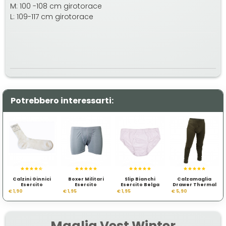
M: 100 -108 cm girotorace
L: 109-117 cm girotorace
Potrebbero interessarti:
Calzini Ginnici
Boxer Militari
Slip Bianchi
Calzamaglia
Esercito
Esercito
Esercito Belga
Drawer Thermal
Olandese
Olandese
Underwear
€ 1,90
€ 1,95
€ 1,95
€ 5,90
Maglia Vest Winter