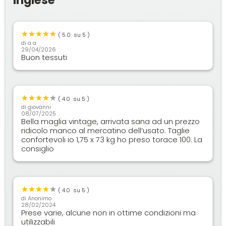
(
5.0
su 5 )
di
a a
29/04/2026
Buon tessuti
(
4.0
su 5 )
di
giovanni
08/07/2025
Bella maglia vintage, arrivata sana ad un prezzo
ridicolo manco al mercatino dell’usato. Taglie
confortevoli io 1,75 x 73 kg ho preso torace 100. La
consiglio
(
4.0
su 5 )
di
Anonimo
28/02/2024
Prese varie, alcune non in ottime condizioni ma
utilizzabili