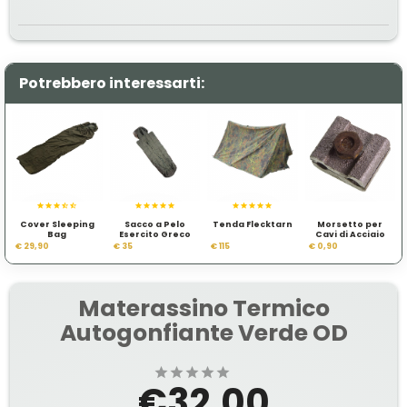
Potrebbero interessarti:
Cover Sleeping
Sacco a Pelo
Tenda Flecktarn
Morsetto per
Bag
Esercito Greco
Cavi di Acciaio
€ 29,90
€ 35
€ 115
€ 0,90
Materassino Termico
Autogonfiante Verde OD
€32.00