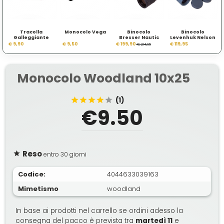
Tracolla
Monocolo Vega
Binocolo
Binocolo
Galleggiante
Bresser Nautic
Levenhuk Nelson
Levenhuk FS10
7x50 WD
8x30
€ 9,90
€ 9,50
€ 199,90
€ 119,95
€ 214,95
Monocolo Woodland 10x25
(1)
€9.50
Reso
entro 30 giorni
Codice:
4044633039163
Mimetismo
woodland
In base ai prodotti nel carrello se ordini adesso la
consegna del pacco è prevista tra
martedì 11
e