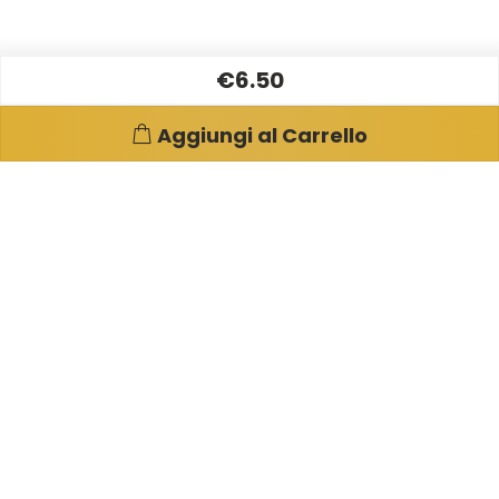
€6.50
Aggiungi al Carrello
Pagine e info utili