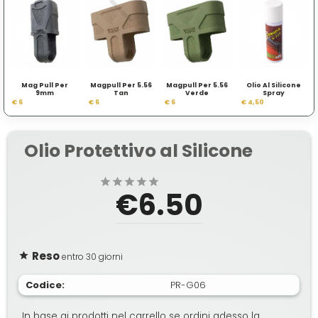
Mag Pull Per
Magpull Per 5.56
Magpull Per 5.56
Olio Al Silicone
9mm
Tan
Verde
Spray
€ 6
€ 6
€ 6
€ 4,50
Olio Protettivo al Silicone
€6.50
Reso
entro 30 giorni
Codice:
PR-G06
In base ai prodotti nel carrello se ordini adesso la