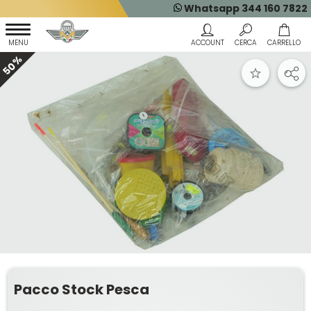
Whatsapp 344 160 7822
50%
Pacco Stock Pesca