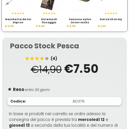
Racchetta da Sci
Sistema Di
Saccone nylon
Garza US Army
Gipron
Fissaggio
Osterreichs
Bundesheer
€ 6,90
€ 6,90
€ 9,90
€ 1,50
Pacco Stock Pesca
(4)
€7.50
€14,90
Reso
entro 30 giorni
Codice:
AD376
In base ai prodotti nel carrello se ordini adesso la
consegna del pacco è prevista tra
mercoledì 12
e
giovedì 13
a seconda della tua località e del numero di