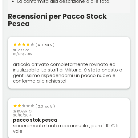
La conformità alla descrizione o alle foto.
Recensioni per Pacco Stock
Pesca
(
4.0
su 5 )
di
Jessica
16/06/2015
articolo arrivato completamente rovinato ed
inutilizzabile. Lo staff di Militaria, è stato onesto e
gentilissimo rispedendomi un pacco nuovo e
conforme alle richieste!
(
2.0
su 5 )
di
ROBERTO
30/10/2014
pacco stok pesca
sinceramente tanta roba innutile , pero ' 10 € li
vale