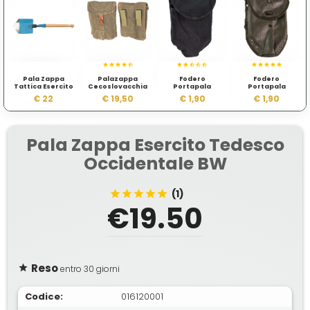
Pala Zappa
Palazappa
Fodero
Fodero
Tattica Esercito
Cecoslovacchia
Portapala
Portapala
Popolare
Difettato
Austriaco II
€ 22
€ 19,50
€ 1,90
€ 1,90
Rumeno
Scelta
Pala Zappa Esercito Tedesco
Occidentale BW
(1)
€19.50
Reso
entro 30 giorni
Codice:
016120001