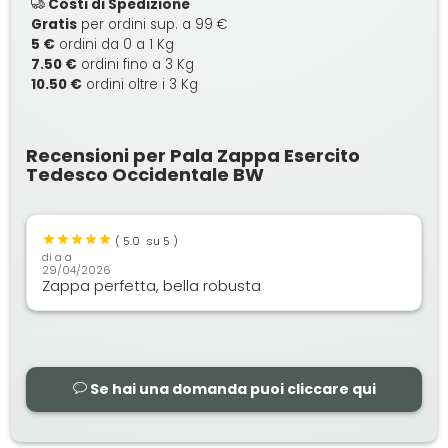
Costi di Spedizione
Gratis
per ordini sup. a 99 €
5 €
ordini da 0 a 1 Kg
7.50 €
ordini fino a 3 Kg
10.50 €
ordini oltre i 3 Kg
Recensioni per Pala Zappa Esercito
Tedesco Occidentale BW
(
5.0
su 5 )
di
a a
29/04/2026
Zappa perfetta, bella robusta
Se hai una domanda puoi cliccare qui