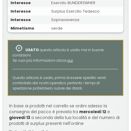
Interesse
Esercito BUNDERSWHER
Interesse
Surplus Esercito Tedesco
Interesse
Sopravvivenza
Mimetismo
verde
USATO
questo articolo è usato ma in buone
condizioni.
Se vuoi più informazioni clicca
qui
.
Questo articolo é usato, prima di essere spedito verrà
controllato dai nostri operatori, pertanto i tempi di
spedizione potrebbero subire dei ritardi.
In base ai prodotti nel carrello se ordini adesso la
consegna del pacco è prevista tra
mercoledì 12
e
giovedì 13
a seconda della tua località e del numero di
prodotti di surplus presenti nell'ordine