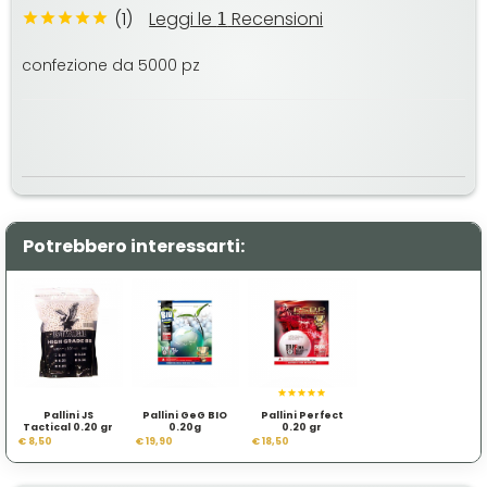
(1)
Leggi le
Recensioni
1
confezione da 5000 pz
Potrebbero interessarti:
Pallini JS
Pallini GeG BIO
Pallini Perfect
Tactical 0.20 gr
0.20g
0.20 gr
€ 8,50
€ 19,90
€ 18,50