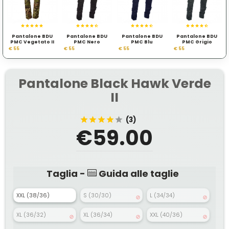
Pantalone BDU
Pantalone BDU
Pantalone BDU
Pantalone BDU
PMC Vegetato II
PMC Nero
PMC Blu
PMC Grigio
€ 55
€ 55
€ 55
€ 55
Pantalone Black Hawk Verde
II
(3)
€59.00
Taglia -
Guida alle taglie
XXL (38/36)
S (30/30)
L (34/34)
XL (36/32)
XL (36/34)
XXL (40/36)