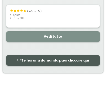
(
4.5
su 5 )
di
sauro
26/05/2015
Vedi tutte
Se hai una domanda puoi cliccare qui