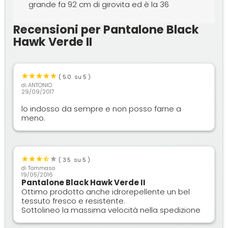
grande fa 92 cm di girovita ed è la 36
Recensioni per Pantalone Black
Hawk Verde II
(
5.0
su 5 )
di
ANTONIO
29/09/2017
lo indosso da sempre e non posso farne a
meno.
(
3.5
su 5 )
di
Tommaso
19/05/2016
Pantalone Black Hawk Verde II
Ottimo prodotto anche idrorepellente un bel
tessuto fresco e resistente.
Sottolineo la massima velocità nella spedizione