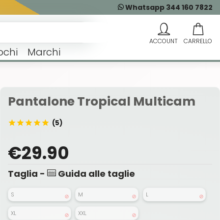
Whatsapp 344 160 7822
ochi
Marchi
Pantalone Tropical Multicam
(5)
€29.90
Taglia -
Guida alle taglie
S
M
L
XL
XXL