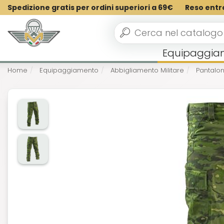
Spedizione gratis per ordini superiori a 69€
Reso entr
Equipaggia
Home
Equipaggiamento
Abbigliamento Militare
Pantaloni