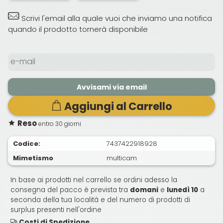
Scrivi l'email alla quale vuoi che inviamo una notifica
quando il prodotto tornerà disponibile
Avvisami via email
Aggiungi al Carrello
Reso
entro 30 giorni
Codice:
7437422918928
Mimetismo
multicam
In base ai prodotti nel carrello se ordini adesso la
consegna del pacco è prevista tra
domani
e
lunedì 10
a
seconda della tua località e del numero di prodotti di
surplus presenti nell'ordine
Costi di Spedizione