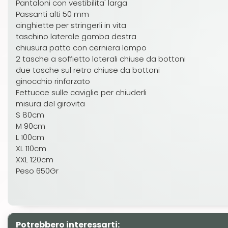
Pantaloni con vestibilita' larga
Passanti alti 50 mm
cinghiette per stringerli in vita
taschino laterale gamba destra
chiusura patta con cerniera lampo
2 tasche a soffietto laterali chiuse da bottoni
due tasche sul retro chiuse da bottoni
ginocchio rinforzato
Fettucce sulle caviglie per chiuderli
misura del girovita
S 80cm
M 90cm
L 100cm
XL 110cm
XXL 120cm
Peso 650Gr
Potrebbero interessarti: