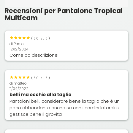
Recensioni per Pantalone Tropical
Multicam
(
5.0
su 5 )
di
Paolo
12/12/2024
Come da descriizione!
(
5.0
su 5 )
di
matteo
11/04/2022
belli ma occhio alla taglia
Pantaloni belli, considerare bene la taglia che è un
poco abbondante anche se con i cordini laterali si
gestisce bene il girovita.