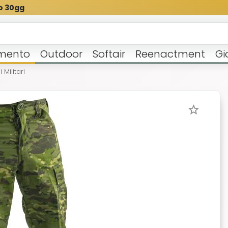
o 30gg
mento
Outdoor
Softair
Reenactment
Gi
 Militari