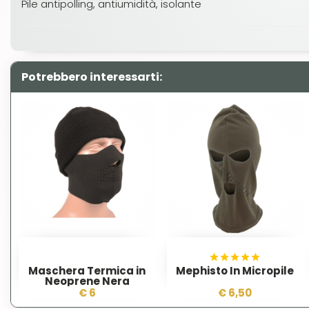
Pile antipolling, antiumidità, isolante
Potrebbero interessarti:
Maschera Termica in
Mephisto In Micropile
Neoprene Nera
€ 6
€ 6,50