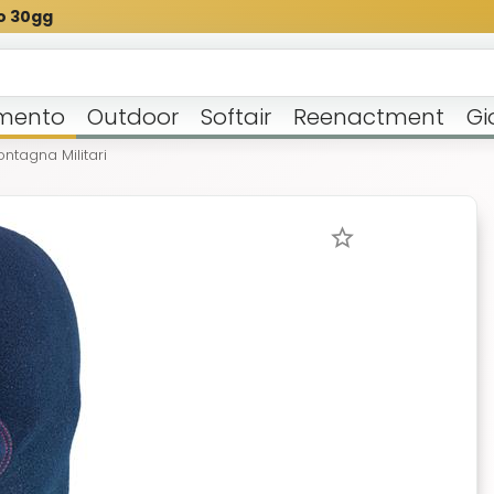
o 30gg
mento
Outdoor
Softair
Reenactment
Gi
tagna Militari