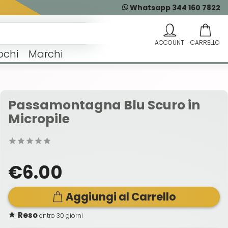
Whatsapp 344 160 7822
ochi
Marchi
Passamontagna Blu Scuro in
Micropile
€6.00
Aggiungi al Carrello
Reso
entro 30 giorni