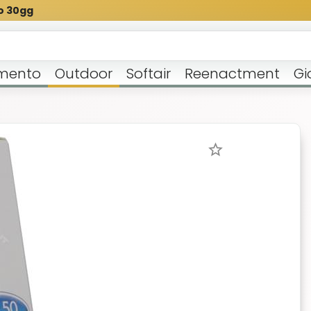
o 30gg
mento
Outdoor
Softair
Reenactment
Gi