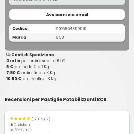
Avvisami via email
Codice:
5016564390919
Marca
BCB
Costi di Spedizione
Gratis
per ordini sup. a 99 €
5 €
ordini da 0 a 1 Kg
7.50 €
ordini fino a 3 Kg
10.50 €
ordini oltre i 3 Kg
Recensioni per Pastiglie Potabilizzanti BCB
(
5.0
su 5 )
di
Christian
09/05/2020