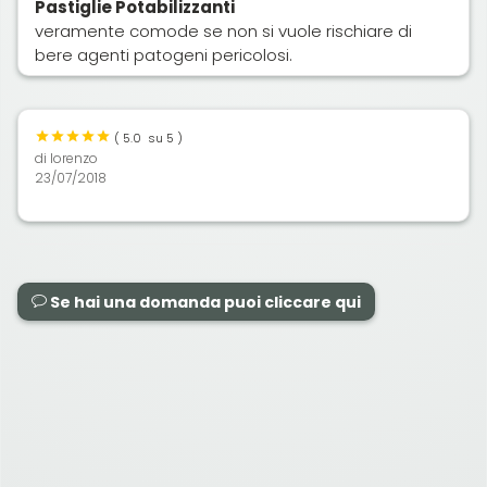
Pastiglie Potabilizzanti
veramente comode se non si vuole rischiare di
bere agenti patogeni pericolosi.
(
5.0
su 5 )
di
lorenzo
23/07/2018
Se hai una domanda puoi cliccare qui