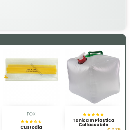
FOX
Tanica In Plastica
Collassabile
Custodia
€ 7,75