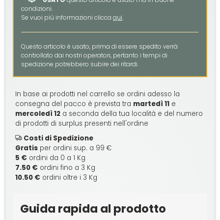
condizioni.
Se vuoi più informazioni clicca
qui
.
Questo articolo é usato, prima di essere spedito verrà
controllato dai nostri operatori, pertanto i tempi di
spedizione potrebbero subire dei ritardi.
In base ai prodotti nel carrello se ordini adesso la
consegna del pacco è prevista tra
martedì 11
e
mercoledì 12
a seconda della tua località e del numero
di prodotti di surplus presenti nell'ordine
Costi di Spedizione
Gratis
per ordini sup. a 99 €
5 €
ordini da 0 a 1 Kg
7.50 €
ordini fino a 3 Kg
10.50 €
ordini oltre i 3 Kg
Guida rapida al prodotto