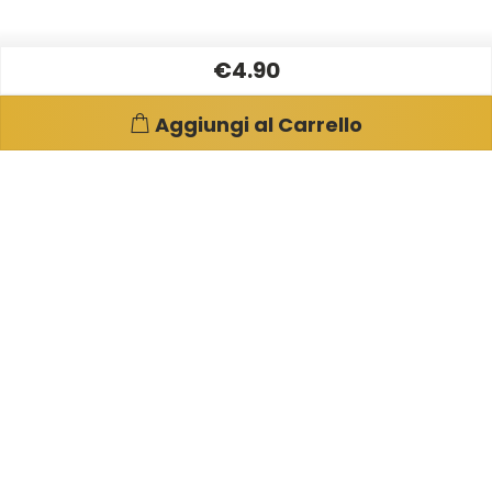
€4.90
Aggiungi al Carrello
Pagine e info utili