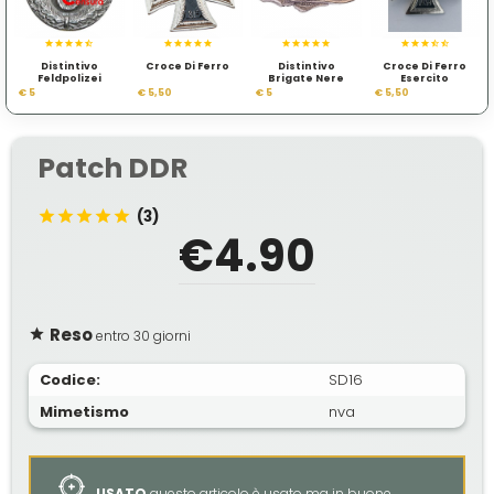
Distintivo
Croce Di Ferro
Distintivo
Croce Di Ferro
Feldpolizei
Brigate Nere
Esercito
Tedesco WWII
€ 5
€ 5,50
€ 5
€ 5,50
Patch DDR
(3)
€4.90
Reso
entro 30 giorni
Codice:
SD16
Mimetismo
nva
USATO
questo articolo è usato ma in buone