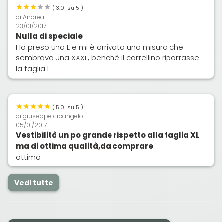
(
3.0
su 5 )
di
Andrea
23/01/2017
Nulla di speciale
Ho preso una L e mi è arrivata una misura che
sembrava una XXXL, benché il cartellino riportasse
la taglia L.
(
5.0
su 5 )
di
giuseppe arcangelo
05/01/2017
Vestibilità un po grande rispetto alla taglia XL
ma di ottima qualità,da comprare
ottimo
Vedi tutte