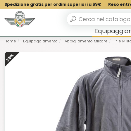
Spedizione gratis per ordini superiori a 69€
Reso entr
Equipaggia
Home
Equipaggiamento
Abbigliamento Militare
Pile Milit
38%