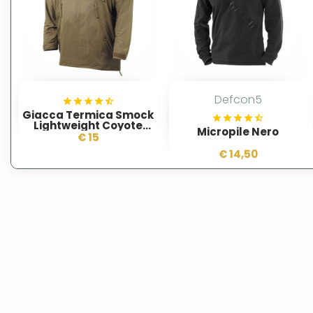
Defcon5
Giacca Termica Smock
Lightweight Coyote
Micropile Nero
Esercito Inglese
€ 15
€ 14,50