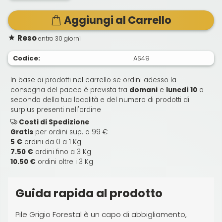
Aggiungi al Carrello
Reso
entro 30 giorni
Codice:
AS49
In base ai prodotti nel carrello se ordini adesso la
consegna del pacco è prevista tra
domani
e
lunedì 10
a
seconda della tua località e del numero di prodotti di
surplus presenti nell'ordine
Costi di Spedizione
Gratis
per ordini sup. a 99 €
5 €
ordini da 0 a 1 Kg
7.50 €
ordini fino a 3 Kg
10.50 €
ordini oltre i 3 Kg
Guida rapida al prodotto
Pile Grigio Forestal è un capo di abbigliamento,