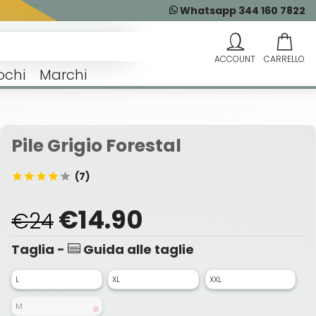
Whatsapp 344 160 7822
ochi
Marchi
Pile Grigio Forestal
(7)
€14.90
€24
Taglia -
Guida alle taglie
L
XL
XXL
M