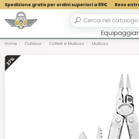
Spedizione gratis per ordini superiori a 69€
Reso entr
Equipaggia
Home
Outdoor
Coltelli e Multiuso
Multiuso
37%