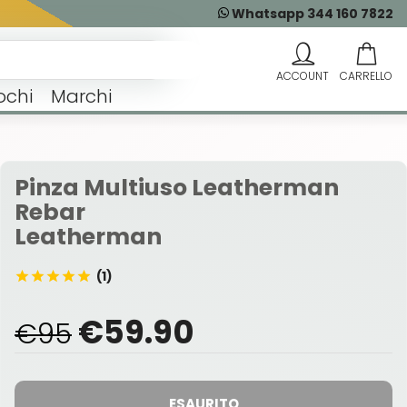
Whatsapp 344 160 7822
ochi
Marchi
Pinza Multiuso Leatherman
Rebar
Leatherman
(1)
€59.90
€95
ESAURITO