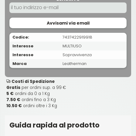
Avvisami via email
Codice:
7437422919918
Interesse
MULTIUSO
Interesse
Sopravvivenza
Marca
Leatherman
Costi di Spedizione
Gratis
per ordini sup. a 99 €
5 €
ordini da 0 a 1 Kg
7.50 €
ordini fino a 3 Kg
10.50 €
ordini oltre i 3 Kg
Guida rapida al prodotto