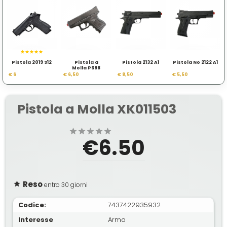
Pistola 2019 S12
Pistola a
Pistola 2132 A1
Pistola No 2122 A1
Molla P698
€ 6
€ 6,50
€ 8,50
€ 5,50
Pistola a Molla XK011503
€6.50
Reso
entro 30 giorni
Codice:
7437422935932
Interesse
Arma