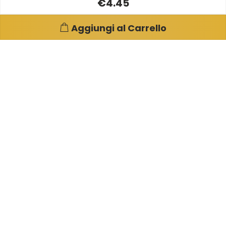
€4.45
Aggiungi al Carrello
Pagine e info utili
Su di noi