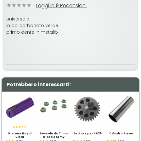
Leggi le
Recensioni
0
universale
in policarbonato verde
primo dente in metallo
Potrebbero interessarti:
Pistone Royal
Boccole da 7 mm
Settore per SR25
Cilindro Pieno
Viola
Classic Army
€ 4,45
€ 4,95
€ 4,75
€ 4,95