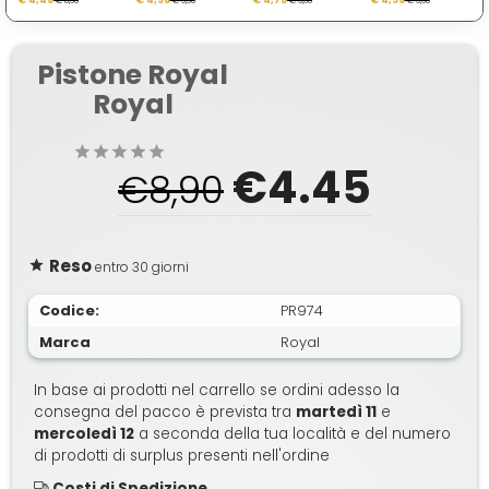
€ 8,90
€ 9,90
€ 9,50
€ 9,90
Pistone Royal
Royal
€4.45
€8,90
Reso
entro 30 giorni
Codice:
PR974
Marca
Royal
In base ai prodotti nel carrello se ordini adesso la
consegna del pacco è prevista tra
martedì 11
e
mercoledì 12
a seconda della tua località e del numero
di prodotti di surplus presenti nell'ordine
Costi di Spedizione