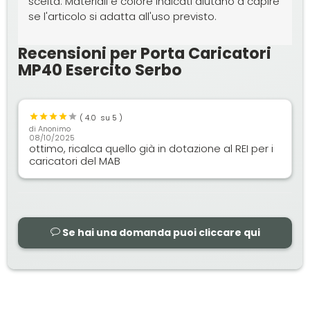
scelta. Materiali e colore indicati aiutano a capire
se l'articolo si adatta all'uso previsto.
Recensioni per Porta Caricatori
MP40 Esercito Serbo
(
4.0
su 5 )
di
Anonimo
08/10/2025
ottimo, ricalca quello già in dotazione al REI per i
caricatori del MAB
Se hai una domanda puoi cliccare qui