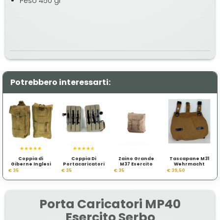
Peso 450 gr
Potrebbero interessarti:
Coppia di
Coppia Di
Zaino Grande
Tascapane M31
Giberne Inglesi
Portacaricatori
M37 Esercito
Wehrmacht
Pattern 37
Per Mp40
Inglese WWII
Modello 1941 WWII
€ 35
€ 35
€ 35
€ 39,50
Porta Caricatori MP40
Esercito Serbo