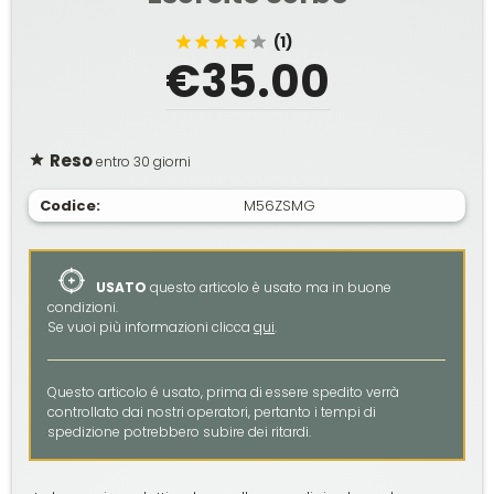
(1)
€35.00
Reso
entro 30 giorni
Codice:
M56ZSMG
USATO
questo articolo è usato ma in buone
condizioni.
Se vuoi più informazioni clicca
qui
.
Questo articolo é usato, prima di essere spedito verrà
controllato dai nostri operatori, pertanto i tempi di
spedizione potrebbero subire dei ritardi.