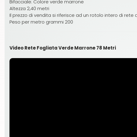
Bifacciale: Colore verde marrone
Altezza 2,40 metri
Il prezzo di vendita si riferisce ad un rotolo intero di rete
Peso per metro grammi 200
Video Rete Fogliata Verde Marrone 78 Metri