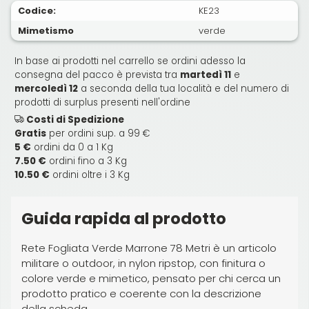
Codice:
KE23
Mimetismo
verde
In base ai prodotti nel carrello se ordini adesso la
consegna del pacco è prevista tra
martedì 11
e
mercoledì 12
a seconda della tua località e del numero di
prodotti di surplus presenti nell'ordine
Costi di Spedizione
Gratis
per ordini sup. a 99 €
5 €
ordini da 0 a 1 Kg
7.50 €
ordini fino a 3 Kg
10.50 €
ordini oltre i 3 Kg
Guida rapida al prodotto
Rete Fogliata Verde Marrone 78 Metri è un articolo
militare o outdoor, in nylon ripstop, con finitura o
colore verde e mimetico, pensato per chi cerca un
prodotto pratico e coerente con la descrizione
della scheda.