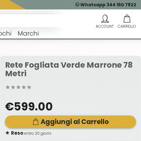
Whatsapp 344 160 7822
ochi
Marchi
Rete Fogliata Verde Marrone 78
Metri
€599.00
Aggiungi al Carrello
Reso
entro 30 giorni