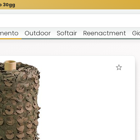
o 30gg
mento
Outdoor
Softair
Reenactment
Gi