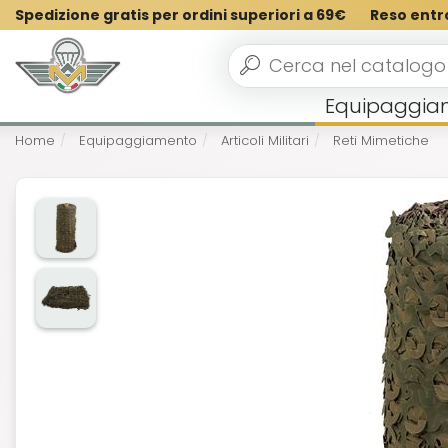
Spedizione gratis per ordini superiori a 69€
Reso entr
Equipaggia
Home
Equipaggiamento
Articoli Militari
Reti Mimetiche