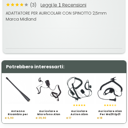
(3)
Leggi le
Recensioni
1
ADATTATORE PER AURICOLARI CON SPINOTTO 2,5mm
Marca Midland
Potrebbero interessarti:
Antenna
Auricolare e
Auricolare
Auricolare Alan
Ricambio per
Microfono Alan
Action Abm
Per Ma26 Ep21
Uv9r hp uv5r
Ma26 Ep21
€ 6,90
€ 39,90
€ 17
€ 18
Baofeng