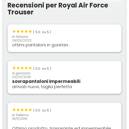
Recensioni per Royal Air Force
Trouser
(
5.0
su 5 )
di
Abramo
24/05/2023
ottimi pantaloni in goretex .
(
5.0
su 5 )
di
giancarlo
23/02/2018
sovrapantaloni impermeabili
arrivati nuovi, taglia perfetta
(
5.0
su 5 )
di
Federico
18/11/2016
Ottimo prodotto, traspirante ed impermeabile