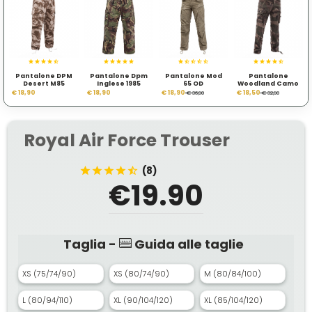
Pantalone DPM
Pantalone Dpm
Pantalone Mod
Pantalone
Desert M85
Inglese 1985
65 OD
Woodland Camo
Winn Cargo II
€ 18,90
€ 18,90
€ 18,90
€ 18,50
€ 36,90
€ 32,90
Royal Air Force Trouser
(8)
€19.90
Taglia -
Guida alle taglie
XS (75/74/90)
XS (80/74/90)
M (80/84/100)
L (80/94/110)
XL (90/104/120)
XL (85/104/120)