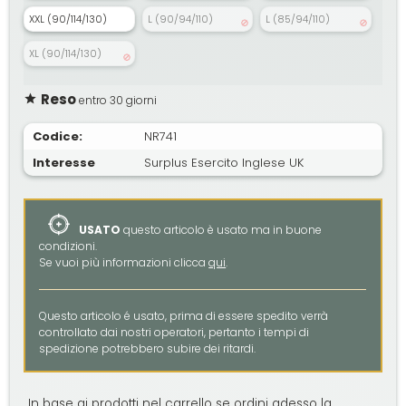
XXL (90/114/130)
L (90/94/110)
L (85/94/110)
XL (90/114/130)
Reso
entro 30 giorni
Codice:
NR741
Interesse
Surplus Esercito Inglese UK
USATO
questo articolo è usato ma in buone
condizioni.
Se vuoi più informazioni clicca
qui
.
Questo articolo é usato, prima di essere spedito verrà
controllato dai nostri operatori, pertanto i tempi di
spedizione potrebbero subire dei ritardi.
In base ai prodotti nel carrello se ordini adesso la