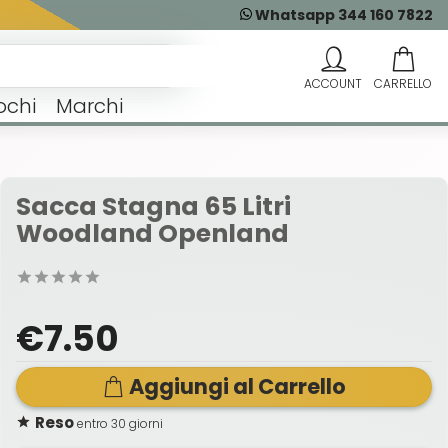
Whatsapp 344 160 7822
ochi
Marchi
Sacca Stagna 65 Litri
Woodland Openland
€7.50
Aggiungi al Carrello
Reso
entro 30 giorni