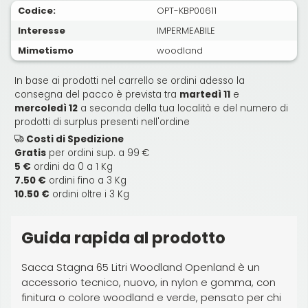
Codice:
OPT-KBP00611
Interesse
IMPERMEABILE
Mimetismo
woodland
In base ai prodotti nel carrello se ordini adesso la
consegna del pacco è prevista tra
martedì 11
e
mercoledì 12
a seconda della tua località e del numero di
prodotti di surplus presenti nell'ordine
Costi di Spedizione
Gratis
per ordini sup. a 99 €
5 €
ordini da 0 a 1 Kg
7.50 €
ordini fino a 3 Kg
10.50 €
ordini oltre i 3 Kg
Guida rapida al prodotto
Sacca Stagna 65 Litri Woodland Openland è un
accessorio tecnico, nuovo, in nylon e gomma, con
finitura o colore woodland e verde, pensato per chi