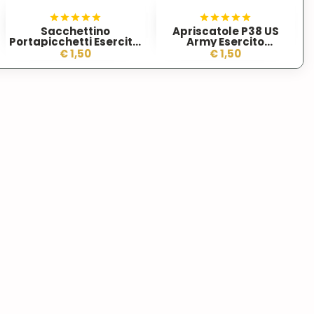
Sacchettino
Apriscatole P38 US
Olandese
Portapicchetti Esercito Olandese
Army Esercito
DPM
Americano
€ 1,50
€ 1,50