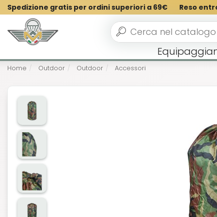
Spedizione gratis per ordini superiori a 69€
Reso entr
Equipaggia
Home
Outdoor
Outdoor
Accessori