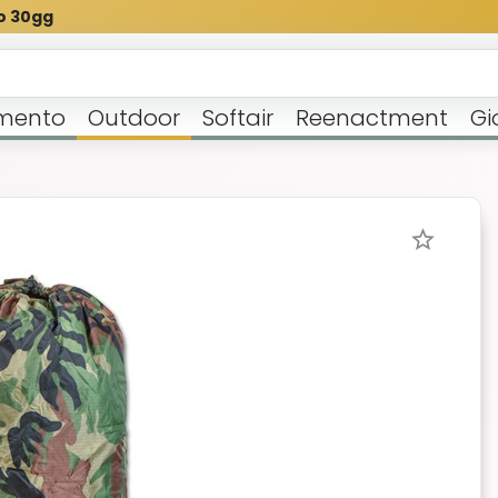
o 30gg
mento
Outdoor
Softair
Reenactment
Gi