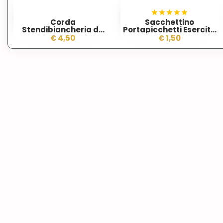
Corda
Sacchettino
Stendibiancheria da
Portapicchetti Esercito 
Campo
DPM Desert
€ 4,50
€ 1,50