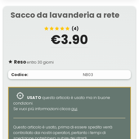
Sacco da lavanderia a rete
(4)
€3.90
Reso
entro 30 giorni
Codice:
NB03
USATO
questo articolo è usato ma in buone
condizioni.
Se vuoi più informazioni clicca
qui
.
Questo articolo é usato, prima di essere spedito verrà
controllato dai nostri operatori, pertanto i tempi di
spedizione potrebbero subire dei ritardi.