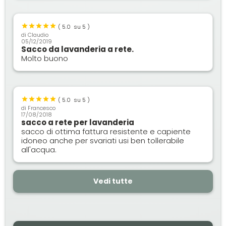
(
5.0
su 5 )
di
Claudio
05/12/2019
Sacco da lavanderia a rete.
Molto buono
(
5.0
su 5 )
di
Francesco
17/08/2018
sacco a rete per lavanderia
sacco di ottima fattura resistente e capiente
idoneo anche per svariati usi ben tollerabile
all'acqua.
Vedi tutte