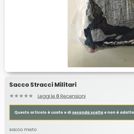
Sacco Stracci Militari
Leggi le
Recensioni
0
Questo articolo è usato e di
seconda scelta
e non è adatto
sacco misto