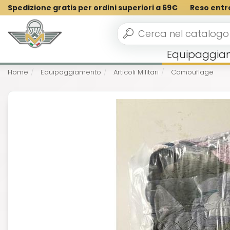
Spedizione gratis per ordini superiori a 69€
Reso entr
Equipaggia
Home
Equipaggiamento
Articoli Militari
Camouflage