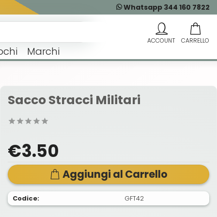
Whatsapp 344 160 7822
ochi
Marchi
Sacco Stracci Militari
€3.50
Aggiungi al Carrello
Codice:
GFT42