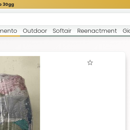
o 30gg
mento
Outdoor
Softair
Reenactment
Gi