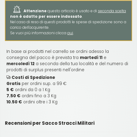
Attenzione
questo articolo è usato e di
seconda scelta
non è adatto per essere indossato
.
Nel caso di reso di questi prodotti le spese di spedizione sono a
carico dell'acquirente.
Se vuoi più informazioni clicca
qui
.
In base ai prodotti nel carrello se ordini adesso la
consegna del pacco è prevista tra
martedì 11
e
mercoledì 12
a seconda della tua località e del numero di
prodotti di surplus presenti nell'ordine
Costi di Spedizione
Gratis
per ordini sup. a 99 €
5 €
ordini da 0 a 1 Kg
7.50 €
ordini fino a 3 Kg
10.50 €
ordini oltre i 3 Kg
Recensioni per Sacco Stracci Militari