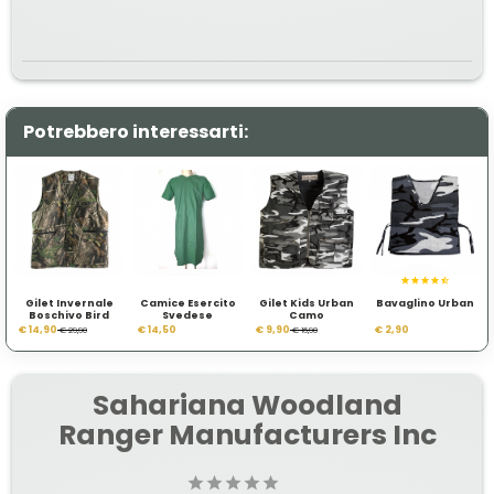
Potrebbero interessarti:
Gilet Invernale
Camice Esercito
Gilet Kids Urban
Bavaglino Urban
Boschivo Bird
Svedese
Camo
Whatching
€ 14,90
€ 14,50
€ 9,90
€ 2,90
€ 29,90
€ 16,90
Sahariana Woodland
Ranger Manufacturers Inc