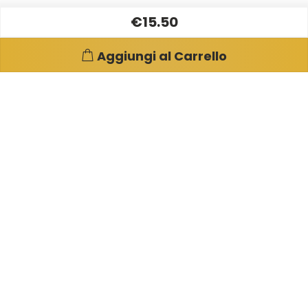
€15.50
Aggiungi al Carrello
Pagine e info utili
Su di noi