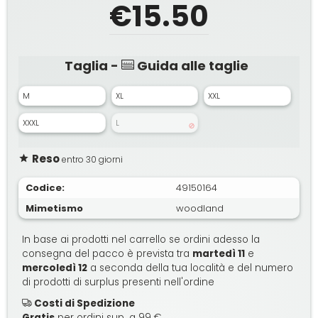
€15.50
Taglia -
Guida alle taglie
M
XL
XXL
XXXL
L
Reso
entro 30 giorni
Codice:
49150164
Mimetismo
woodland
In base ai prodotti nel carrello se ordini adesso la
consegna del pacco è prevista tra
martedì 11
e
mercoledì 12
a seconda della tua località e del numero
di prodotti di surplus presenti nell'ordine
Costi di Spedizione
Gratis
per ordini sup. a 99 €