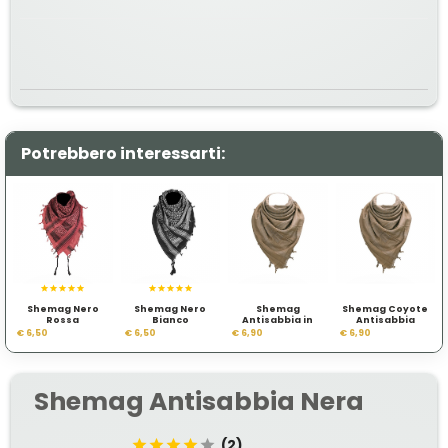
Potrebbero interessarti:
Shemag Nero
Shemag Nero
Shemag
Shemag Coyote
Rossa
Bianco
Antisabbia in
Antisabbia
Cotone Coyote
€ 6,50
€ 6,50
€ 6,90
€ 6,90
Shemag Antisabbia Nera
(2)