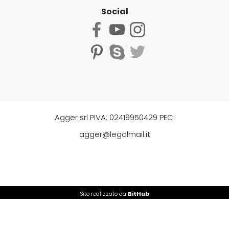
Social
Agger srl PIVA: 02419950429 PEC:
agger@legalmail.it
Sito realizzato da
BitHub