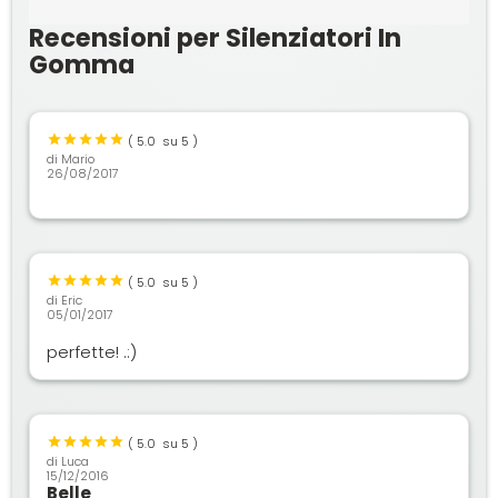
Recensioni per Silenziatori In
Gomma
(
5.0
su 5 )
di
Mario
26/08/2017
(
5.0
su 5 )
di
Eric
05/01/2017
perfette! .:)
(
5.0
su 5 )
di
Luca
15/12/2016
Belle