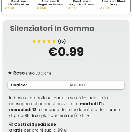
Piastrine
Piastrina 0
Piastrina a
Piastrina Black
Identificative
Negativo Brown
Negativo Brown
Grey
Mod USA
Tan
Tan
€ 3,50
€ 7,50
€ 7,50
€ 7,50
Silenziatori In Gomma
(15)
€0.99
Reso
entro 30 giorni
Codice:
AD930D
In base ai prodotti nel carrello se ordini adesso la
consegna del pacco è prevista tra
martedì 11
e
mercoledì 12
a seconda della tua località e del numero
di prodotti di surplus presenti nell'ordine
Costi di Spedizione
Gratis
per ordini sup. a 99 €