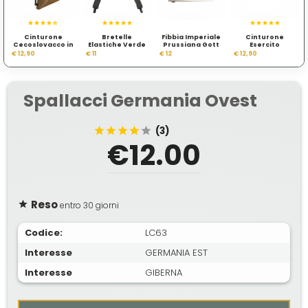
Cinturone
Bretelle
Fibbia Imperiale
Cinturone
Cecoslovacco in
Elastiche Verde
Prussiana Gott
Esercito
Cuoio Neutro
OD
Mit Uns
Cecoslovacco
€ 12,90
€ 11
€ 12
€ 12,90
con Fibbia
Spallacci Germania Ovest
(3)
€12.00
Reso
entro 30 giorni
Codice:
LC63
Interesse
GERMANIA EST
Interesse
GIBERNA