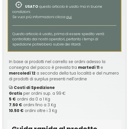
USATO
questo articolo è usato ma in buone
condizioni.
Se vuoi più informazioni clicca
qui
.
Questo articolo é usato, prima di essere spedito verrà
controllato dai nostri operatori, pertanto i tempi di
spedizione potrebbero subire dei ritardi.
In base ai prodotti nel carrello se ordini adesso la
consegna del pacco è prevista tra
martedì 11
e
mercoledì 12
a seconda della tua località e del numero
di prodotti di surplus presenti nell'ordine
Costi di Spedizione
Gratis
per ordini sup. a 99 €
5 €
ordini da 0 a 1 Kg
7.50 €
ordini fino a 3 Kg
10.50 €
ordini oltre i 3 Kg
Guida rapida al prodotto