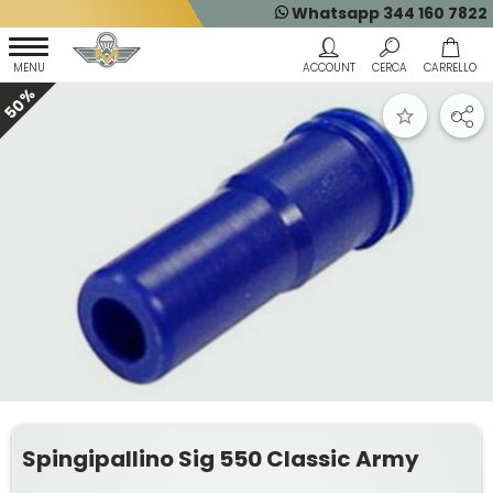
Whatsapp 344 160 7822
50%
Spingipallino Sig 550 Classic Army