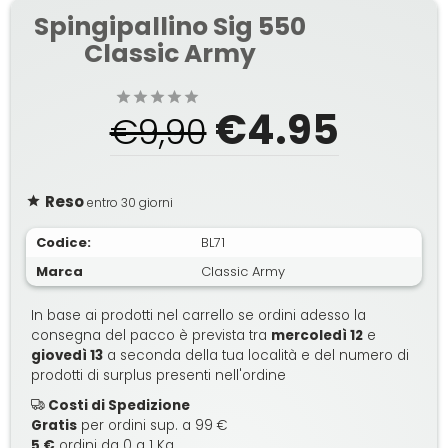
Spingipallino Sig 550
Classic Army
€4.95
€9,90
Reso
entro 30 giorni
Codice:
BL71
Marca
Classic Army
In base ai prodotti nel carrello se ordini adesso la
consegna del pacco è prevista tra
mercoledì 12
e
giovedì 13
a seconda della tua località e del numero di
prodotti di surplus presenti nell'ordine
Costi di Spedizione
Gratis
per ordini sup. a 99 €
5 €
ordini da 0 a 1 Kg