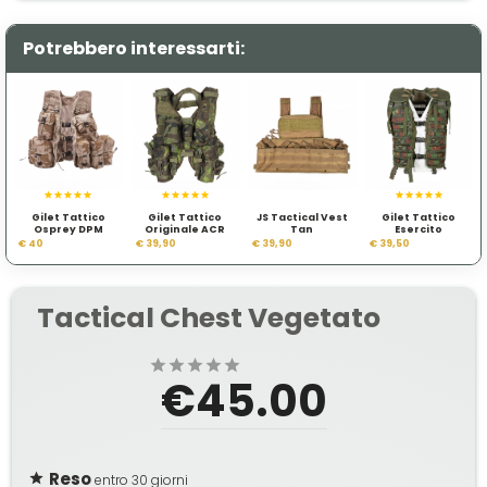
Potrebbero interessarti:
Gilet Tattico
Gilet Tattico
JS Tactical Vest
Gilet Tattico
Osprey DPM
Originale ACR
Tan
Esercito
Esercito Inglese
MNS 2000 SPM
Olandese
€ 40
€ 39,90
€ 39,90
€ 39,50
Liberec
Tactical Chest Vegetato
€45.00
Reso
entro 30 giorni