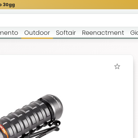
o 30gg
mento
Outdoor
Softair
Reenactment
Gi