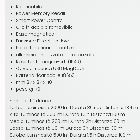
Ricaricabile
Power Memory Recall
Smart Power Control
Clip in acciaio removibile
Base magnetica
Funzione Direct-to-low
Indicatore ricarica batteria
alluminio anodizzato aerospaziale
Resistente acqua-urti (IPX6)
Cavo di ricarica USB MagDock
Batteria ricaricabile 18650
mm 27 x 27 x 110
peso gr 70
5 modalità di luce
Turbo: Luminosità 2000 lm Durata 30 sec Distanza 184 m
Alta: Luminosità 500 lm Durata 1,5 h Distanza 100 m
Media: Luminosità 200 lm Durata 2h Distanza 60 m
Bassa: Luminosità 50 lm Durata 9h Distanza 30 m
Strobe: Luminosità 500 lm Durata 1,5 h Distanza 100 m