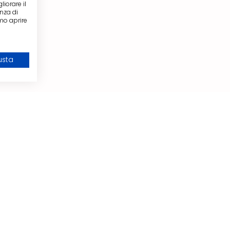
liorare il
enza di
amo aprire
usta