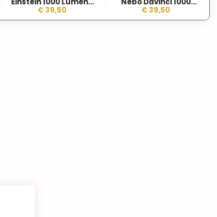
Einstein 1000 Lumens
Nebo Davinci 1000
LED
Lumens Led
€ 39,50
€ 39,50