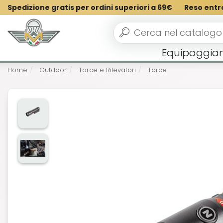
Spedizione gratis per ordini superiori a 69€
Reso entr
Equipaggia
Home
Outdoor
Torce e Rilevatori
Torce