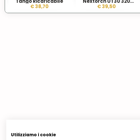
Tango Ricaricabile
Nextorch UT30 320
Lumens LED
€ 38,70
€ 39,50
Utilizziamo i cookie