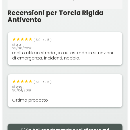
Recensioni per Torcia Rigida
Antivento
(
5.0
su 5 )
di
a a
23/06/2026
molto utile in strada , in autostrada in situazioni
di emergenza, incidenti, nebbia.
(
5.0
su 5 )
di
oleg
30/04/2019
Ottimo prodotto
Se hai una domanda puoi cliccare qui