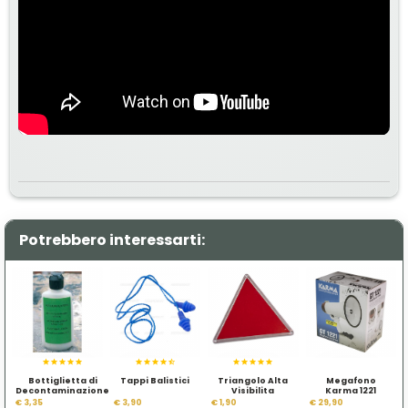
Potrebbero interessarti:
Bottiglietta di
Tappi Balistici
Triangolo Alta
Megafono
Decontaminazione
Visibilita
Karma 1221
€ 3,35
€ 3,90
€ 1,90
€ 29,90