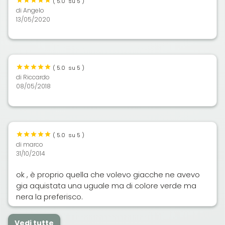
(
5.0
su 5 )
di
Angelo
13/05/2020
(
5.0
su 5 )
di
Riccardo
08/05/2018
(
5.0
su 5 )
di
marco
31/10/2014
ok , è proprio quella che volevo giacche ne avevo
gia aquistata una uguale ma di colore verde ma
nera la preferisco.
Vedi tutte