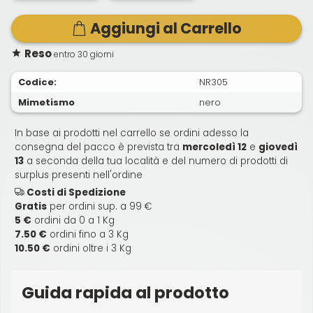
Aggiungi al Carrello
Reso
entro 30 giorni
Codice:
NR305
Mimetismo
nero
In base ai prodotti nel carrello se ordini adesso la
consegna del pacco è prevista tra
mercoledì 12
e
giovedì
13
a seconda della tua località e del numero di prodotti di
surplus presenti nell'ordine
Costi di Spedizione
Gratis
per ordini sup. a 99 €
5 €
ordini da 0 a 1 Kg
7.50 €
ordini fino a 3 Kg
10.50 €
ordini oltre i 3 Kg
Guida rapida al prodotto