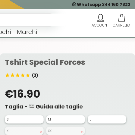
Whatsapp 344 160 7822
ochi
Marchi
Tshirt Special Forces
(3)
€16.90
Taglia -
Guida alle taglie
S
M
L
XL
XXL