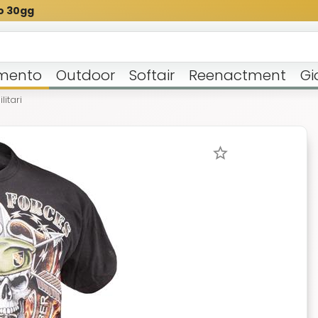
o 30gg
mento
Outdoor
Softair
Reenactment
Gi
litari