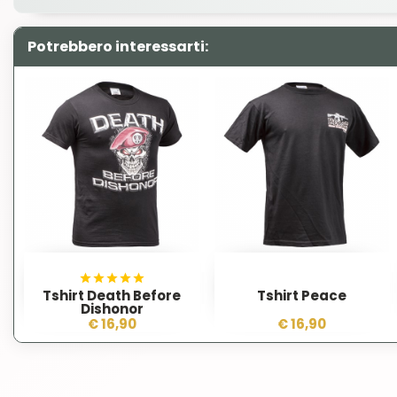
Potrebbero interessarti:
Tshirt Death Before
Tshirt Peace
Dishonor
€ 16,90
€ 16,90