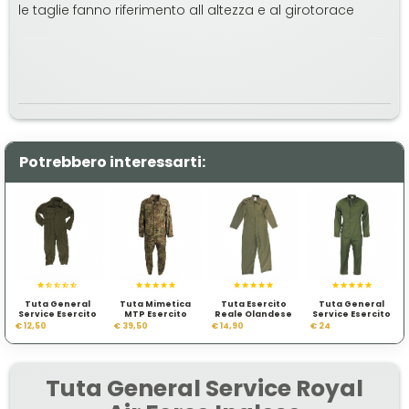
le taglie fanno riferimento all altezza e al girotorace
Potrebbero interessarti:
Tuta General
Tuta Mimetica
Tuta Esercito
Tuta General
Service Esercito
MTP Esercito
Reale Olandese
Service Esercito
Belga
Inglese
KL
Reale Inglese
€ 12,50
€ 39,50
€ 14,90
€ 24
Tuta General Service Royal