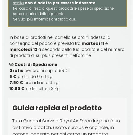
scelta
non è adatto per essere indossato
.
Nel caso di reso di questi prodotti le spese di spedizione
sono a carico dell'acquirente.
Se vuoi più informazioni clicca
qui
.
In base ai prodotti nel carrello se ordini adesso la
consegna del pacco è prevista tra
martedì 11
e
mercoledì 12
a seconda della tua località e del numero
di prodotti di surplus presenti nell'ordine
Costi di Spedizione
Gratis
per ordini sup. a 99 €
5 €
ordini da 0 a 1 Kg
7.50 €
ordini fino a 3 Kg
10.50 €
ordini oltre i 3 Kg
Guida rapida al prodotto
Tuta General Service Royal Air Force Inglese è un
distintivo o patch, usato, surplus e originale, in
cotone, pensato per chi cerca un prodotto