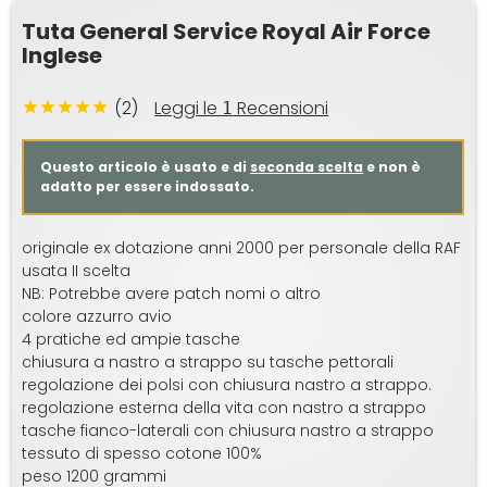
Tuta General Service Royal Air Force
Inglese
(2)
Leggi le
Recensioni
1
Questo articolo è usato e di
seconda scelta
e non è
adatto per essere indossato.
originale ex dotazione anni 2000 per personale della RAF
usata II scelta
NB: Potrebbe avere patch nomi o altro
colore azzurro avio
4 pratiche ed ampie tasche
chiusura a nastro a strappo su tasche pettorali
regolazione dei polsi con chiusura nastro a strappo.
regolazione esterna della vita con nastro a strappo
tasche fianco-laterali con chiusura nastro a strappo
tessuto di spesso cotone 100%
peso 1200 grammi