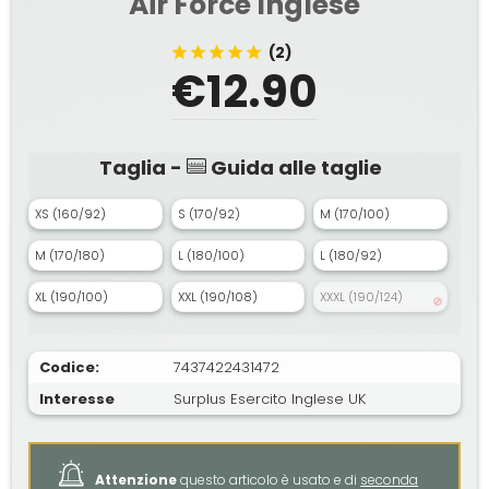
Air Force Inglese
(2)
€12.90
Taglia -
Guida alle taglie
XS (160/92)
S (170/92)
M (170/100)
M (170/180)
L (180/100)
L (180/92)
XL (190/100)
XXL (190/108)
XXXL (190/124)
Codice:
7437422431472
Interesse
Surplus Esercito Inglese UK
Attenzione
questo articolo è usato e di
seconda