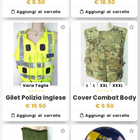
Service Royal Air
Desert Esercito
€
8.50
€
18.50
Force Inglese II
Inglese 1 Scelta
Scelta
Varie Taglie
L
L
XXL
XXXL
Gilet Polizia Inglese
Cover Combat Body
Modello 511
Armor MTP Esercito
€
19.50
€
9.50
Inglese