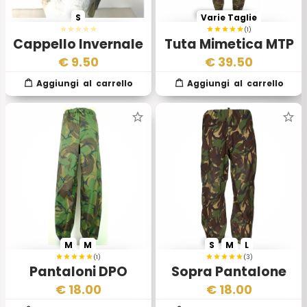
S
Varie Taglie
(1)
Cappello Invernale
Tuta Mimetica MTP
DPM Esercito Inglese
Esercito Inglese
€
9.50
€
39.50
mod. 68
M
M
S
M
L
(1)
(3)
Pantaloni DPO
Sopra Pantalone
Impermeabili
Dpm Esercito
€
18.00
€
18.00
Esercito Inglese
Inglese