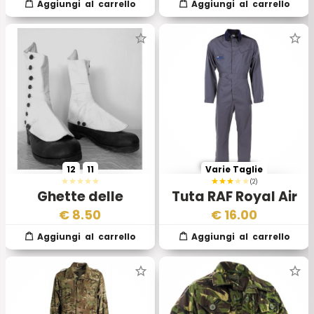
12
11
Varie Taglie
(2)
Ghette delle
Tuta RAF Royal Air
Highland
Force Esercito
€
8.50
€
16.00
Reggimenti Scozzesi
Inglese
Esercito Inglese