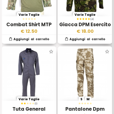
Varie Taglie
Varie Taglie
(4)
Combat Shirt MTP
Giacca DPM Esercito
Esercito Inglese
Inglese – Mod. 95
€
12.50
€
18.00
Ubac II Scelta
(Nuova)
Varie Taglie
S
M
(1)
Tuta General
Pantalone Dpm