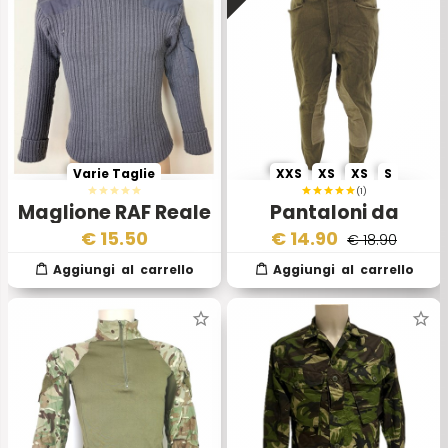
Varie Taglie
XXS
XS
XS
S
(1)
Maglione RAF Reale
Pantaloni da
Aviazione
Equitazione Esercito
€
15.50
€
14.90
€ 18.90
Britannica II Scelta
Inglese