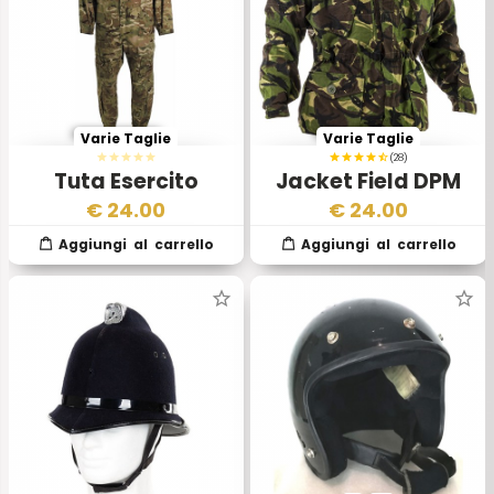
Varie Taglie
Varie Taglie
(28)
Tuta Esercito
Jacket Field DPM
Inglese MTP
Continental
€
24.00
€
24.00