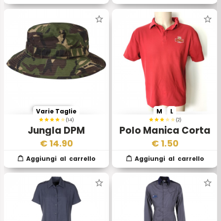
Varie Taglie
M
L
(14)
(2)
Jungla DPM
Polo Manica Corta
Originale Esercito
Rossa Reali Poste
€
14.90
€
1.50
Inglese
Inglesi