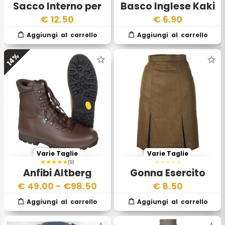
Sacco Interno per
Basco Inglese Kaki
Sacco a pelo
€
12.50
€
6.90
Esercito Inglese
14%
Varie Taglie
Varie Taglie
(9)
Anfibi Altberg
Gonna Esercito
Defender Esercito
Inglese
€
49.00
- €
98.50
€
8.50
Inglese