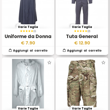
Varie Taglie
Varie Taglie
(1)
(2)
Uniforme da Donna
Tuta General
Aviazione Esercito
Service Royal Air
€
7.90
€
12.90
Inglese
Force Inglese
Varie Taglie
Varie Taglie