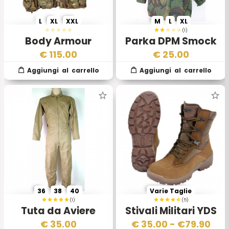
L
XL
XXL
M
L
XL
(1)
Body Armour
Parka DPM Smock
Esercito Inglese
Man s British Army
€
115.00
€
25.00
Osprey Combat
36
38
40
Varie Taglie
(1)
(5)
Tuta da Aviere
Stivali Militari YDS
Aviazione Militare
Falcon Esercito
€
35.00
€
35.00
- €
79.90