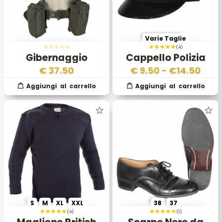
Varie Taglie
(4)
Gibernaggio
Cappello Polizia
Esercito Italiano
Inglese
€
37.50
€
9.50
- €
14.50
S
M
XL
XXL
38
37
(4)
(1)