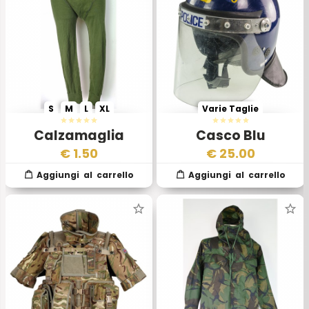
S
M
L
XL
Varie Taglie
Calzamaglia
Casco Blu
Esercito Inglese II
Antisommossa
€
1.50
€
25.00
Scelta
Polizia Inglese