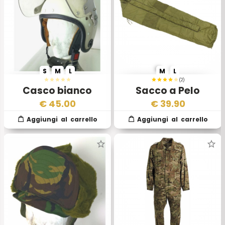
S
M
L
M
L
(2)
Casco bianco
Sacco a Pelo
Antisommossa
Esercito Inglese
€
45.00
€
39.90
Polizia Inglese
Mod 90
Romer