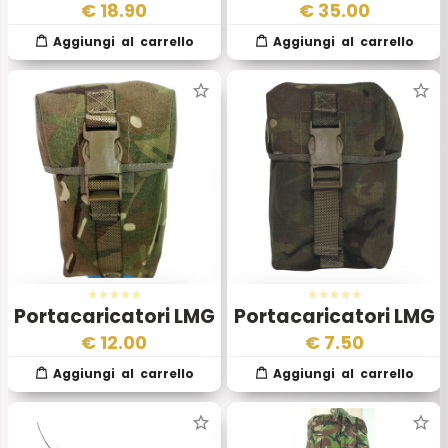
Temperate 1985
Esercito Inglese
€
18.90
€
35.00
Ubac
Portacaricatori LMG
Portacaricatori LMG
100 Esercito Inglese
100 Esercito Inglese
€
12.00
€
7.50