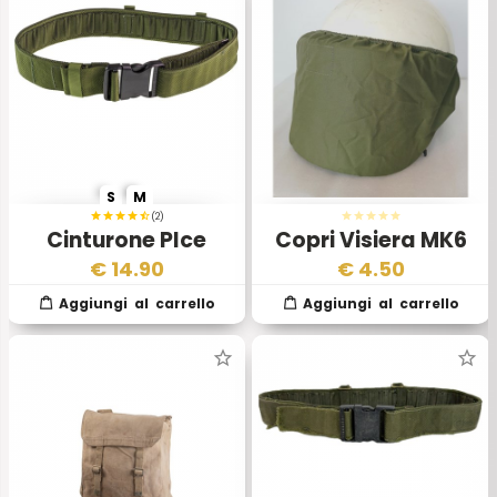
S
M
(2)
Cinturone Plce
Copri Visiera MK6
Inglese Verde
Esercito Inglese
€
14.90
€
4.50