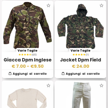
Varie Taglie
Varie Taglie
(123)
(7)
Giacca Dpm Inglese
Jacket Dpm Field
1scelta
Sas Esercito Inglese
€
7.00
- €
9.50
€
24.00