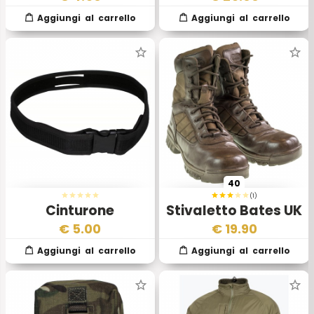
Mod. 30/60
Inglese
40
(1)
Cinturone
Stivaletto Bates UK
Metropolitan Police
Esercito Inglese III
€
5.00
€
19.90
Usato
Scelta