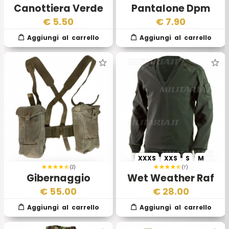
Canottiera Verde
Pantalone Dpm
Militare Traforata
Desert 2scelta
€
5.50
€
7.90
Esercito Inglese
XXXS
XXS
S
M
(2)
(7)
Gibernaggio
Wet Weather Raf
Completo Esercito
€
55.00
€
28.00
Inglese