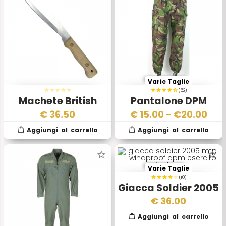
Varie Taglie
(62)
Machete British
Pantalone DPM
Army
Originale Esercito
€
36.50
€
15.00
- €
20.00
Inglese
Varie Taglie
(10)
Giacca Soldier 2005
MTP PCS Windproof
€
36.00