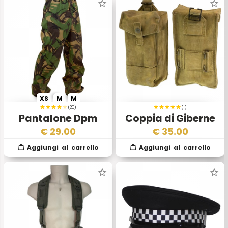
XS
M
M
(20)
(1)
Pantalone Dpm
Coppia di Giberne
Soldier 95 Gorotex
Inglesi Pattern 37
€
29.00
€
35.00