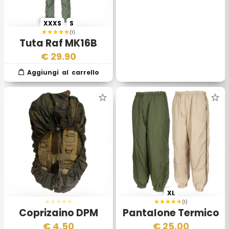
XXXS
S
(1)
Tuta Raf MK16B
Aeronautica Inglese
€
29.90
XL
(1)
Coprizaino DPM
Pantalone Termico
Esercito Inglese –
Reversibile Esercito
€
4.50
€
25.00