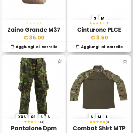
S
M
(3)
Zaino Grande M37
Cinturone PLCE
Esercito Inglese
Inglese Green
€
35.00
€
3.50
WWII
XXS
XS
S
S
S
M
L
(4)
(1)
Pantalone Dpm
Combat Shirt MTP