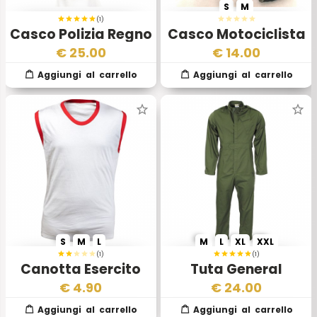
S
M
(1)
Casco Polizia Regno
Casco Motociclista
Unito 2 Scelta
Polizia Inglese
€
25.00
€
14.00
S
M
L
M
L
XL
XXL
(1)
(1)
Canotta Esercito
Tuta General
Inglese
Service Esercito
€
4.90
€
24.00
Reale Inglese