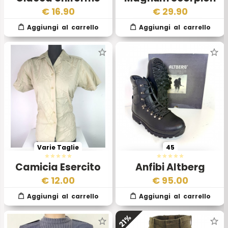
Esercito Inglese
Desert Usato
€
16.90
€
29.90
Varie Taglie
45
Camicia Esercito
Anfibi Altberg
Inglese da Donna
Defender Neri –
€
12.00
€
95.00
Esercito Inglese
Originali
21%