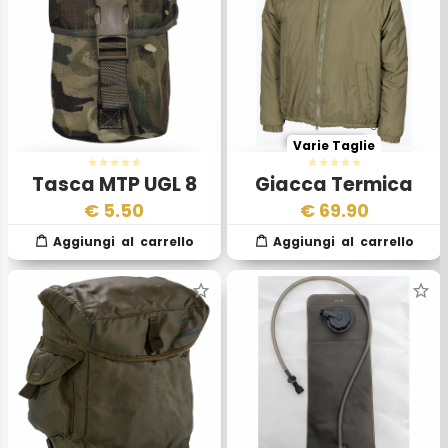
Varie Taglie
Tasca MTP UGL 8
Giacca Termica
Round Osprey MKIV
Esercito Inglese
€
5.50
€
69.90