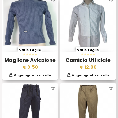
Varie Taglie
Varie Taglie
Maglione Aviazione
Camicia Ufficiale
Inglese Royal Air
Inglese RAF – Alta
€
9.50
€
12.00
Force
Uniforme da Gala