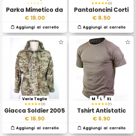
(3)
Parka Mimetico da
Pantaloncini Corti
Neve Esercito
Esercito Inglese
€
18.00
€
8.50
Inglese
Varie Taglie
M
L
XL
(3)
(7)
Giacca Soldier 2005
Tshirt Antistatic
MTP PCS Windproof
sand
€
18.90
€
6.90
UK Army