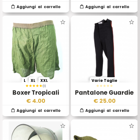
Francese
Inglese
L
XL
XXL
Varie Taglie
(1)
Boxer Tropicali
Pantalone Guardie
Esercito Inglese
della Regina
€
4.00
€
25.00
Britanniche