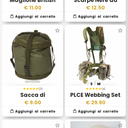
Maglione British
Scarpe Nere da
Army Raf Blu 2
Donna in Cuoio
€
11.00
€
12.50
scelta
Esercito Inglese
S
M
(3)
(4)
Sacca di
PLCE Webbing Set
Compressione
DPM
€
9.00
€
29.90
Esercito Inglese