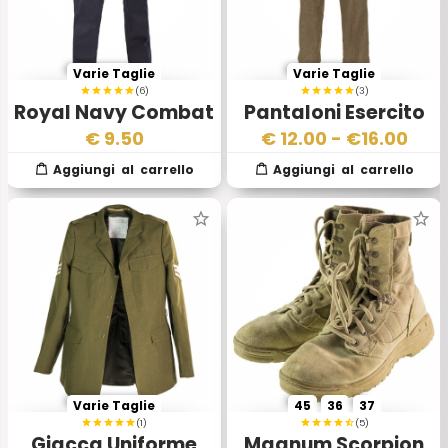
Varie Taglie
Varie Taglie
(6)
(3)
Royal Navy Combat
Pantaloni Esercito
Trouser
Inglese Marroni
€
9.50
€
12.00
- €
16.00
Varie Taglie
45
36
37
(1)
(5)
Giacca Uniforme
Magnum Scorpion