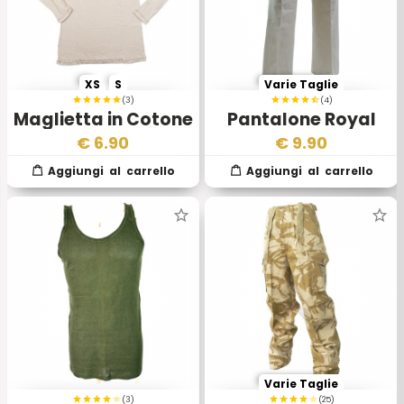
XS
S
Varie Taglie
(3)
(4)
Maglietta in Cotone
Pantalone Royal
RAF Esercito Inglese
Navy Marina
€
6.90
€
9.90
Militare
Varie Taglie
(3)
(25)