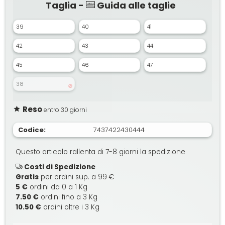
Taglia -
Guida alle taglie
39
40
41
42
43
44
45
46
47
38
Reso
entro 30 giorni
Codice:
7437422430444
Questo articolo rallenta di 7-8 giorni la spedizione
Costi di Spedizione
Gratis
per ordini sup. a 99 €
5 €
ordini da 0 a 1 Kg
7.50 €
ordini fino a 3 Kg
10.50 €
ordini oltre i 3 Kg