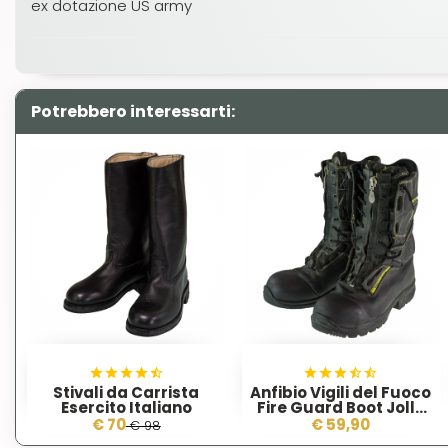
ex dotazione US army
Potrebbero interessarti:
Stivali da Carrista
Anfibio Vigili del Fuoco
Esercito Italiano
Fire Guard Boot Jolly
Italia
€ 70
€ 59,90
€ 98