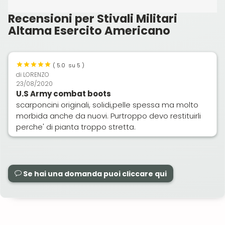
Recensioni per Stivali Militari
Altama Esercito Americano
(
5.0
su 5 )
di
LORENZO
23/08/2020
U.S Army combat boots
scarponcini originali, solidi,pelle spessa ma molto
morbida anche da nuovi. Purtroppo devo restituirli
perche' di pianta troppo stretta.
Se hai una domanda puoi cliccare qui