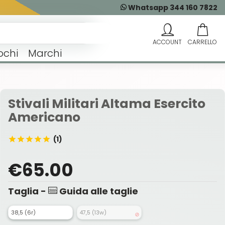
Whatsapp 344 160 7822
ochi
Marchi
Stivali Militari Altama Esercito
Americano
(1)
€65.00
Taglia -
Guida alle taglie
38,5 (6r)
47,5 (13w)