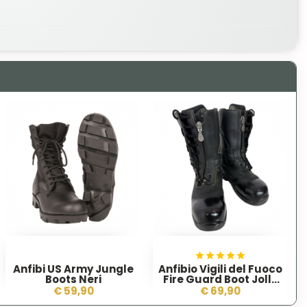
Anfibi US Army Jungle
Anfibio Vigili del Fuoco
Boots Neri
Fire Guard Boot Jolly
Italia
€ 59,90
€ 69,90