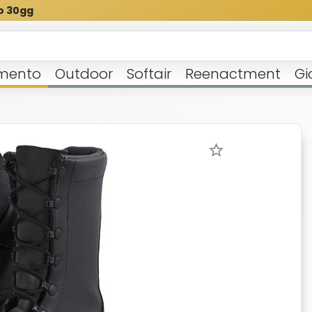
o 30gg
mento
Outdoor
Softair
Reenactment
Gi