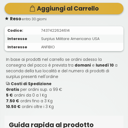
Aggiungi al Carrello
Reso
entro 30 giorni
Codice:
7437422624614
Interesse
Surplus Militare Americano USA
Interesse
ANFIBIO
In base ai prodotti nel carrello se ordini adesso la
consegna del pacco è prevista tra
domani
e
lunedì 10
a
seconda della tua località e del numero di prodotti di
surplus presenti nell'ordine
Costi di Spedizione
Gratis
per ordini sup. a 99 €
5 €
ordini da 0 a 1 Kg
7.50 €
ordini fino a 3 Kg
10.50 €
ordini oltre i 3 Kg
Guida rapida al prodotto