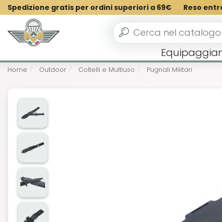
Spedizione gratis per ordini superiori a 69€
Reso entr
Equipaggia
Home
Outdoor
Coltelli e Multiuso
Pugnali Militari