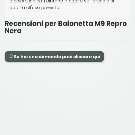
e colore indicati aiutano a capire se l'articolo si
adatta all'uso previsto.
Recensioni per Baionetta M9 Repro
Nera
Se hai una domanda puoi cliccare qui