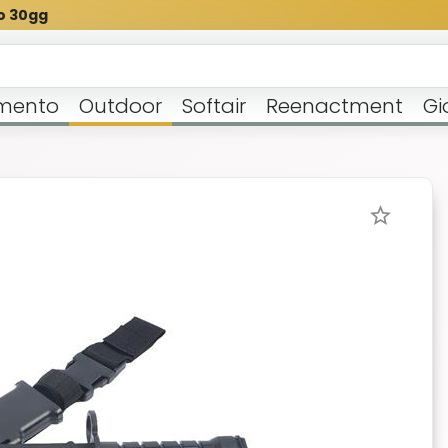
o 30gg
mento
Outdoor
Softair
Reenactment
Gi