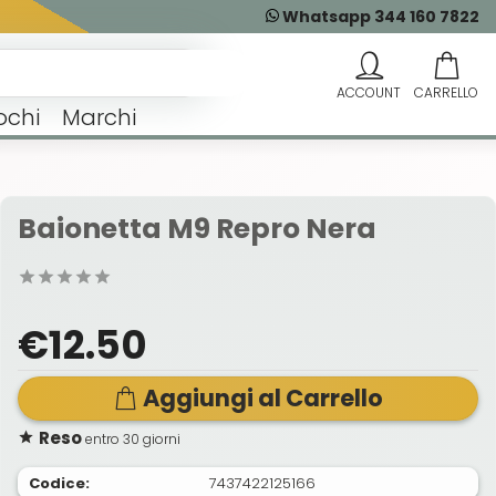
Whatsapp 344 160 7822
ochi
Marchi
Baionetta M9 Repro Nera
€12.50
Aggiungi al Carrello
Reso
entro 30 giorni
Codice:
7437422125166