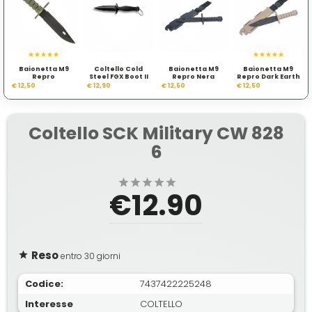
Baionetta M9
Coltello Cold
Baionetta M9
Baionetta M9
Repro
Steel FGX Boot II
Repro Nera
Repro Dark Earth
92FBB
€ 12,50
€ 12,90
€ 12,50
€ 12,50
Coltello SCK Military CW 828
6
€12.90
Reso
entro 30 giorni
Codice:
7437422225248
Interesse
COLTELLO