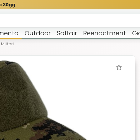
o 30gg
mento
Outdoor
Softair
Reenactment
Gi
Militari