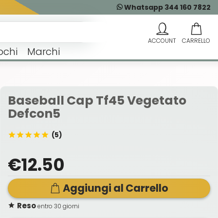
Whatsapp 344 160 7822
ochi
Marchi
Baseball Cap Tf45 Vegetato
Defcon5
(5)
€12.50
Aggiungi al Carrello
Reso
entro 30 giorni