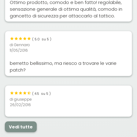
Ottimo prodotto, comodo e ben fatto! regolabile,
sensazione generale di ottima qualità, comodo in
gancetto di sicurezza per attaccarlo al tattico.
(
5.0
su 5 )
di
Gennaro
11/05/2016
berretto bellissimo, ma riesco a trovare le varie
patch?
(
4.5
su 5 )
di
giuseppe
26/02/2016
Vedi tutte