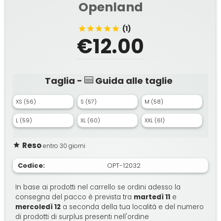
Openland
(1)
€12.00
Taglia -
Guida alle taglie
XS (56)
S (57)
M (58)
L (59)
XL (60)
XXL (61)
Reso
entro 30 giorni
Codice:
OPT-12032
In base ai prodotti nel carrello se ordini adesso la
consegna del pacco è prevista tra
martedì 11
e
mercoledì 12
a seconda della tua località e del numero
di prodotti di surplus presenti nell'ordine