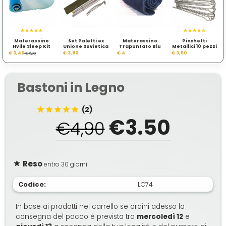
Materassino
Set Paletti ex
Materassino
Picchetti
Hvile Sleep Kit
Unione Sovietica
Trapuntato Blu
Metallici 10 pezzi
€ 3,45
€ 3,90
€ 4
€ 3,50
€ 6,90
Bastoni in Legno
(2)
€3.50
€4,90
Reso
entro 30 giorni
Codice:
LC74
In base ai prodotti nel carrello se ordini adesso la
consegna del pacco è prevista tra
mercoledì 12
e