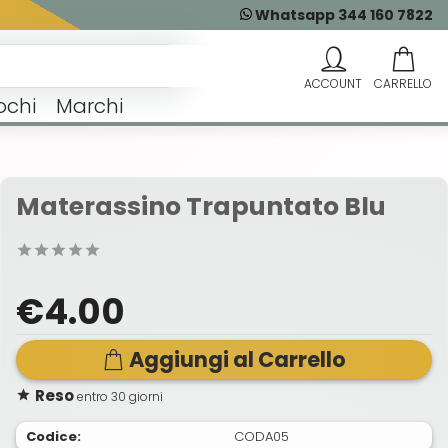
Whatsapp 344 160 7822
ochi
Marchi
Materassino Trapuntato Blu
€4.00
Aggiungi al Carrello
Reso
entro 30 giorni
Codice:
CODA05