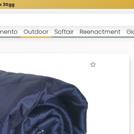
o 30gg
mento
Outdoor
Softair
Reenactment
Gi