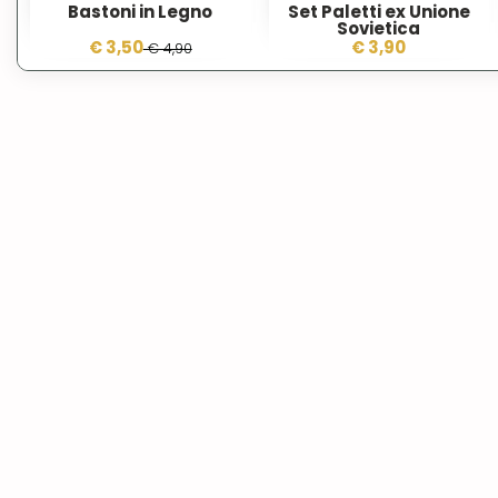
Bastoni in Legno
Set Paletti ex Unione
Sovietica
€ 3,50
€ 3,90
€ 4,90