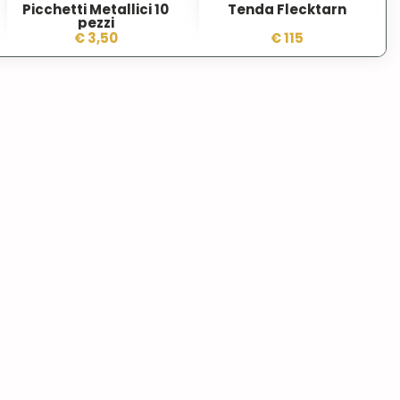
Picchetti Metallici 10
Tenda Flecktarn
pezzi
€ 3,50
€ 115