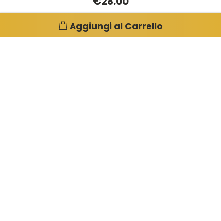
€28.00
Aggiungi al Carrello
Pagine e info utili
Su di noi
Condizioni di Vendita