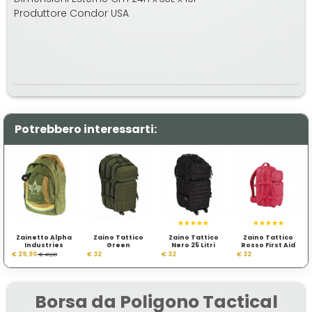
Produttore Condor USA
Potrebbero interessarti:
Zainetto Alpha
Zaino Tattico
Zaino Tattico
Zaino Tattico
Industries
Green
Nero 25 Litri
Rosso First Aid
€ 29,90
€ 32
€ 32
€ 32
€ 49,90
Borsa da Poligono Tactical