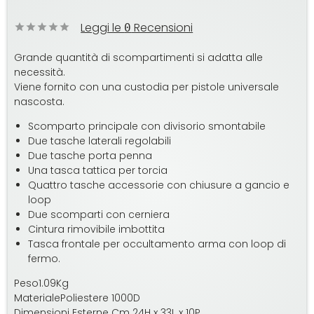
Leggi le
Recensioni
0
Grande quantità di scompartimenti si adatta alle
necessità.
Viene fornito con una custodia per pistole universale
nascosta.
Scomparto principale con divisorio smontabile
Due tasche laterali regolabili
Due tasche porta penna
Una tasca tattica per torcia
Quattro tasche accessorie con chiusure a gancio e
loop
Due scomparti con cerniera
Cintura rimovibile imbottita
Tasca frontale per occultamento arma con loop di
fermo.
Peso1.09Kg
MaterialePoliestere 1000D
Dimensioni Esterne Cm 24H x 33L x 10P