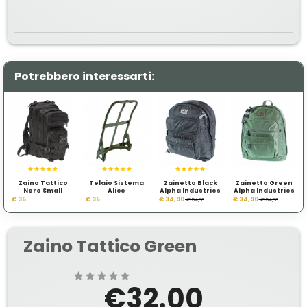
Potrebbero interessarti:
Zaino Tattico
Telaio Sistema
Zainetto Black
Zainetto Green
Nero Small
Alice
Alpha Industries
Alpha Industries
€ 35
€ 35
€ 34,90
€ 34,90
€ 54,90
€ 54,90
Zaino Tattico Green
€32.00