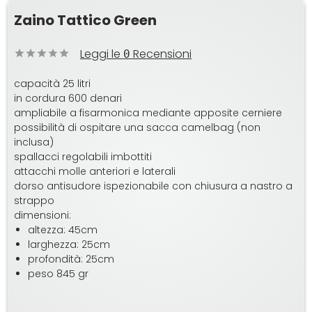
Zaino Tattico Green
Leggi le
Recensioni
0
capacità 25 litri
in cordura 600 denari
ampliabile a fisarmonica mediante apposite cerniere
possibilità di ospitare una sacca camelbag (non
inclusa)
spallacci regolabili imbottiti
attacchi molle anteriori e laterali
dorso antisudore ispezionabile con chiusura a nastro a
strappo
dimensioni:
altezza: 45cm
larghezza: 25cm
profondità: 25cm
peso 845 gr